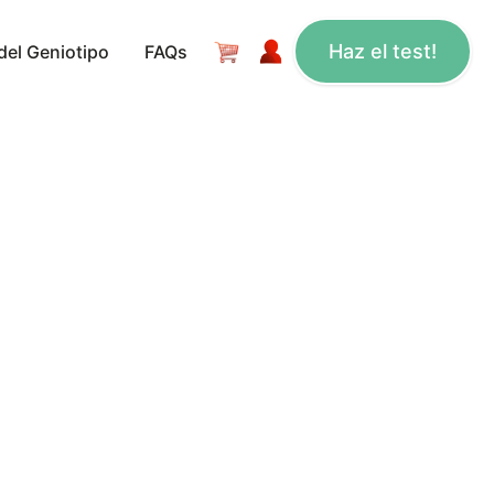
Haz el test!
del Geniotipo
FAQs