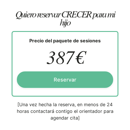
Quiero reservar CRECER para mi
hijo
Precio del paquete de sesiones
387€
Reservar
[Una vez hecha la reserva, en menos de 24
horas contactará contigo el orientador para
agendar cita]